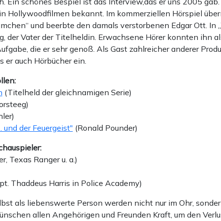
h. Ein schönes Bespiel ist das Interview,das er uns 2005 gab.
 in Hollywoodfilmen bekannt. Im kommerziellen Hörspiel über
ümchen“ und beerbte den damals verstorbenen Edgar Ott. In 
, der Vater der Titelheldin. Erwachsene Hörer konnten ihn als
ufgabe, die er sehr genoß. Als Gast zahlreicher anderer Prod
s er auch Hörbücher ein.
llen:
n
(Titelheld der gleichnamigen Serie)
orsteeg)
ler)
... und der Feuergeist"
(Ronald Pounder)
hauspieler:
r, Texas Ranger u. a.)
apt. Thaddeus Harris in Police Academy)
lbst als liebenswerte Person werden nicht nur im Ohr, sonde
wünschen allen Angehörigen und Freunden Kraft, um den Verl