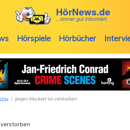
HörNews.de
...immer gut informiert
ws
Hörspiele
Hörbücher
Interv
chiv
Jürgen Kluckert ist verstorben
t verstorben