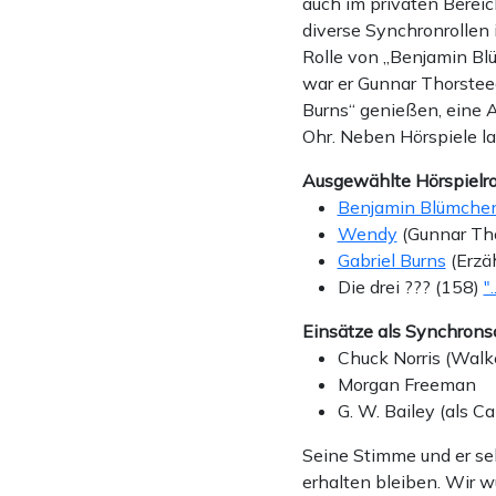
auch im privaten Bereic
diverse Synchronrollen
Rolle von „Benjamin Bl
war er Gunnar Thorsteeg
Burns“ genießen, eine A
Ohr. Neben Hörspiele la
Ausgewählte Hörspielro
Benjamin Blümche
Wendy
(Gunnar Th
Gabriel Burns
(Erzäh
Die drei ??? (158)
"
Einsätze als Synchronsc
Chuck Norris (Walke
Morgan Freeman
G. W. Bailey (als C
Seine Stimme und er se
erhalten bleiben. Wir 