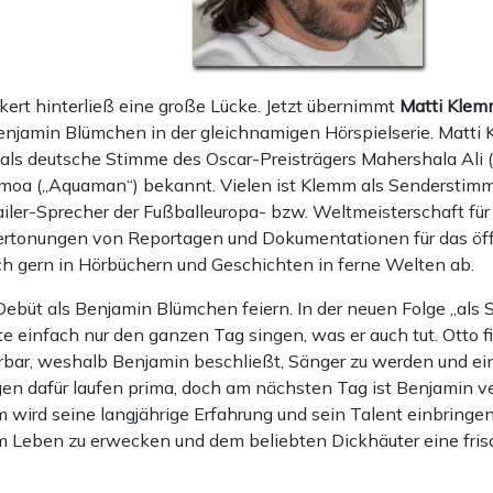
kert hinterließ eine große Lücke. Jetzt übernimmt
Matti Klem
enjamin Blümchen in der gleichnamigen Hörspielserie. Matti
 als deutsche Stimme des Oscar-Preisträgers Mahershala Ali 
moa („Aquaman“) bekannt. Vielen ist Klemm als Senderstim
ailer-Sprecher der Fußballeuropa- bzw. Weltmeisterschaft fü
tonungen von Reportagen und Dokumentationen für das öffe
ch gern in Hörbüchern und Geschichten in ferne Welten ab.
ebüt als Benjamin Blümchen feiern. In der neuen Folge „als 
e einfach nur den ganzen Tag singen, was er auch tut. Otto 
bar, weshalb Benjamin beschließt, Sänger zu werden und ein
gen dafür laufen prima, doch am nächsten Tag ist Benjamin 
 wird seine langjährige Erfahrung und sein Talent einbringe
Leben zu erwecken und dem beliebten Dickhäuter eine frisc