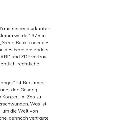
m
mit seiner markanten
 Klemm wurde 1975 in
(„Green Book“) oder des
me des Fernsehsenders
r ARD und ZDF vertraut.
ntlich-rechtliche
Sänger“ ist Benjamin
findet den Gesang
 Konzert im Zoo zu
verschwunden. Was ist
n, um die Welt von
he, dennoch vertraute