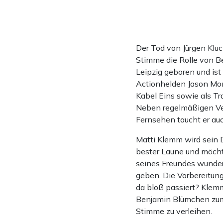
Der Tod von Jürgen Kluc
Stimme die Rolle von B
Leipzig geboren und ist
Actionhelden Jason Mo
Kabel Eins sowie als Tr
Neben regelmäßigen Ver
Fernsehen taucht er au
Matti Klemm wird sein D
bester Laune und möcht
seines Freundes wunder
geben. Die Vorbereitun
da bloß passiert? Klemm
Benjamin Blümchen zum 
Stimme zu verleihen.