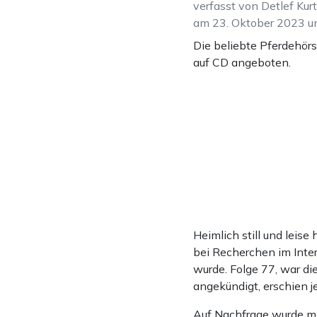
verfasst von Detlef Kur
am 23. Oktober 2023 u
Die beliebte Pferdehörsp
auf CD angeboten.
Heimlich still und leise
bei Recherchen im Inter
wurde. Folge 77, war di
angekündigt, erschien j
Auf Nachfrage wurde mitg