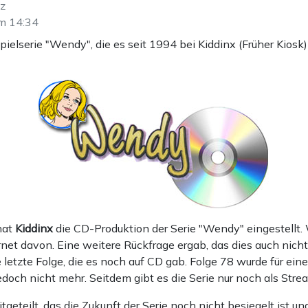
tz
m 14:34
ielserie "Wendy", die es seit 1994 bei Kiddinx (Früher Kiosk)
 hat
Kiddinx
die CD-Produktion der Serie "Wendy" eingestellt. W
net davon. Eine weitere Rückfrage ergab, das dies auch nic
e letzte Folge, die es noch auf CD gab. Folge 78 wurde für ei
edoch nicht mehr. Seitdem gibt es die Serie nur noch als Str
eteilt, das die Zukunft der Serie noch nicht besiegelt ist un